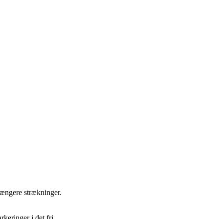
længere strækninger.
keringer i det fri.