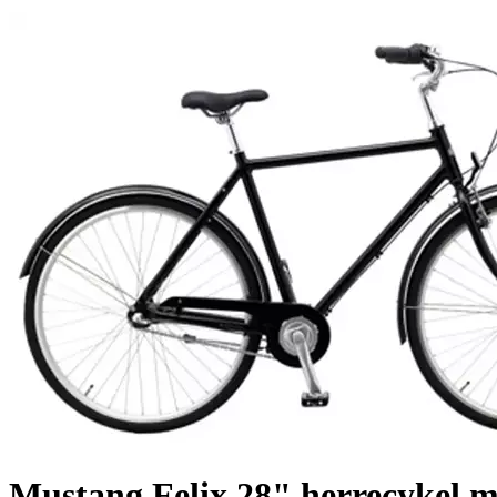
Mustang Felix 28" herrecykel m