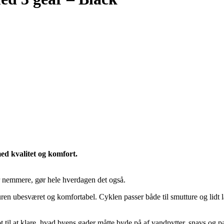
ed kvalitet og komfort.
r nemmere, gør hele hverdagen det også.
uren ubesværet og komfortabel. Cyklen passer både til smutture og lidt 
til at klare, hvad byens gader måtte byde på af vandpytter, snavs og par