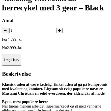
herrecykel med 3 gear – Black
Antal
Før
4.599
,
-
kr.
Nu
2.999
,
-
kr.
Læg i kurv
Beskrivelse
Klassisk uden at være kedelig. Enkel uden at gå på kompromis
med kvalitet og komfort. Ligesom sit evigt populære navn er
Mustang Christian en solid evergreen, der aldrig går af mode
.
Byens mest populære herre
Når turene mellem arbejdet, supermarkedet og øl med vennerne
glider nemmere, gør hele hverdagen det også.