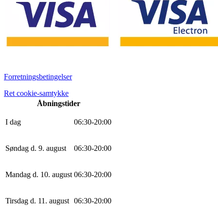
Forretningsbetingelser
Ret cookie-samtykke
Åbningstider
I dag
0
6
:
30
-
20
:
0
0
Søndag d. 9. august
0
6
:
30
-
20
:
0
0
Mandag d. 10. august
0
6
:
30
-
20
:
0
0
Tirsdag d. 11. august
0
6
:
30
-
20
:
0
0