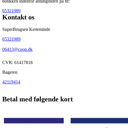
butikken indenfor åbningstiden på tlf:
65321989
Kontakt os
SuperBrugsen Kerteminde
65321989
06413@coop.dk
CVR: 61417818
Bageren
42119414
Betal med følgende kort