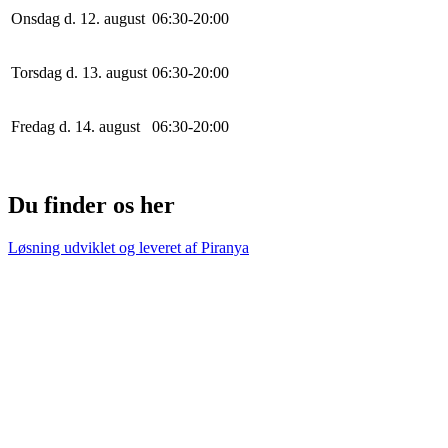
Onsdag d. 12. august
0
6
:
30
-
20
:
0
0
Torsdag d. 13. august
0
6
:
30
-
20
:
0
0
Fredag d. 14. august
0
6
:
30
-
20
:
0
0
Du finder os her
Løsning udviklet og leveret af
Piranya