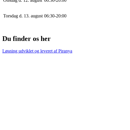
Onsdag d. 12. august
0
6
:
30
-
20
:
0
0
Torsdag d. 13. august
0
6
:
30
-
20
:
0
0
Du finder os her
Løsning udviklet og leveret af
Piranya