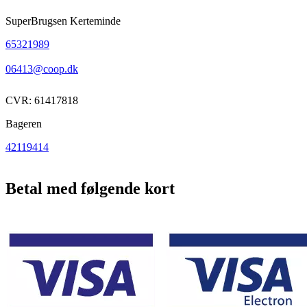
SuperBrugsen Kerteminde
65321989
06413@coop.dk
CVR: 61417818
Bageren
42119414
Betal med følgende kort