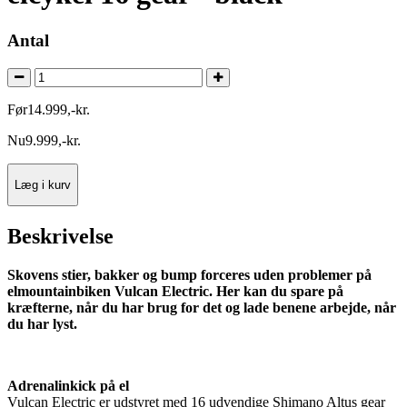
Antal
Før
14.999
,
-
kr.
Nu
9.999
,
-
kr.
Læg i kurv
Beskrivelse
Skovens stier, bakker og bump forceres uden problemer på
elmountainbiken Vulcan Electric. Her kan du spare på
kræfterne, når du har brug for det og lade benene arbejde, når
du har lyst.
Adrenalinkick på el
Vulcan Electric er udstyret med 16 udvendige Shimano Altus gear