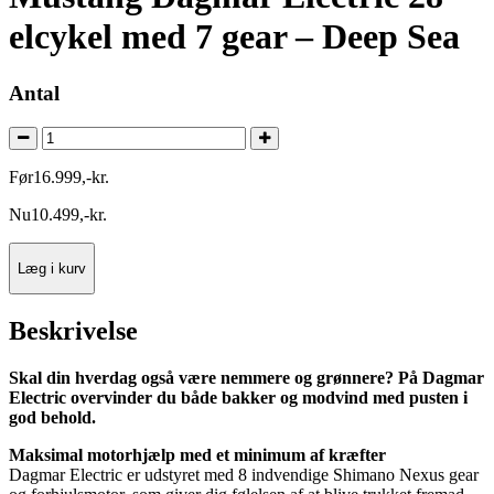
elcykel med 7 gear – Deep Sea
Antal
Før
16.999
,
-
kr.
Nu
10.499
,
-
kr.
Læg i kurv
Beskrivelse
Skal din hverdag også være nemmere og grønnere? På Dagmar
Electric overvinder du både bakker og modvind med pusten i
god behold.
Maksimal motorhjælp med et minimum af kræfter
Dagmar Electric er udstyret med 8 indvendige Shimano Nexus gear