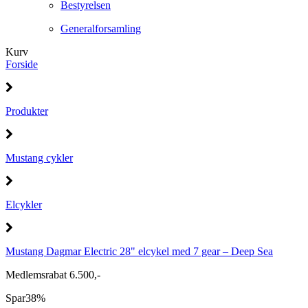
Bestyrelsen
Generalforsamling
Kurv
Forside
Produkter
Mustang cykler
Elcykler
Mustang Dagmar Electric 28" elcykel med 7 gear – Deep Sea
Medlemsrabat 6.500,-
Spar
38%