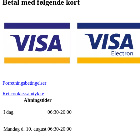
Betal med følgende kort
Forretningsbetingelser
Ret cookie-samtykke
Åbningstider
I dag
0
6
:
30
-
20
:
0
0
Mandag d. 10. august
0
6
:
30
-
20
:
0
0