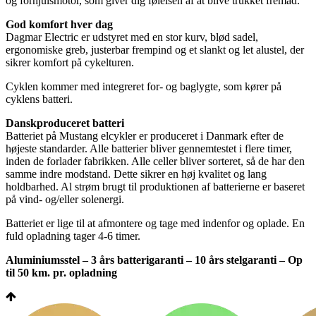
og forhjulsmotor, som giver dig følelsen af at blive trukket fremad.
God komfort hver dag
Dagmar Electric er udstyret med en stor kurv, blød sadel,
ergonomiske greb, justerbar frempind og et slankt og let alustel, der
sikrer komfort på cykelturen.
Cyklen kommer med integreret for- og baglygte, som kører på
cyklens batteri.
Danskproduceret batteri
Batteriet på Mustang elcykler er produceret i Danmark efter de
højeste standarder. Alle batterier bliver gennemtestet i flere timer,
inden de forlader fabrikken. Alle celler bliver sorteret, så de har den
samme indre modstand. Dette sikrer en høj kvalitet og lang
holdbarhed. Al strøm brugt til produktionen af batterierne er baseret
på vind- og/eller solenergi.
Batteriet er lige til at afmontere og tage med indenfor og oplade. En
fuld opladning tager 4-6 timer.
Aluminiumsstel – 3 års batterigaranti – 10 års stelgaranti – Op
til 50 km. pr. opladning