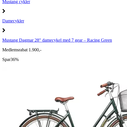
Mustang cykler
Damecykler
Mustang Dagmar 28" damecykel med 7 gear – Racing Green
Medlemsrabat 1.900,-
Spar
36%