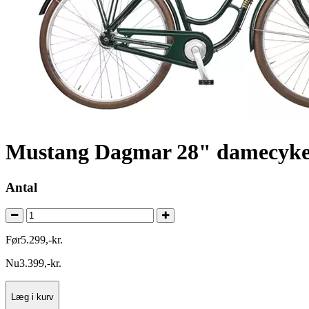
Mustang Dagmar 28" damecykel
Antal
Før
5.299
,
-
kr.
Nu
3.399
,
-
kr.
Læg i kurv