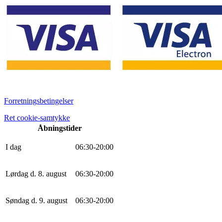
Forretningsbetingelser
Ret cookie-samtykke
Åbningstider
I dag
0
6
:
30
-
20
:
0
0
Lørdag d. 8. august
0
6
:
30
-
20
:
0
0
Søndag d. 9. august
0
6
:
30
-
20
:
0
0