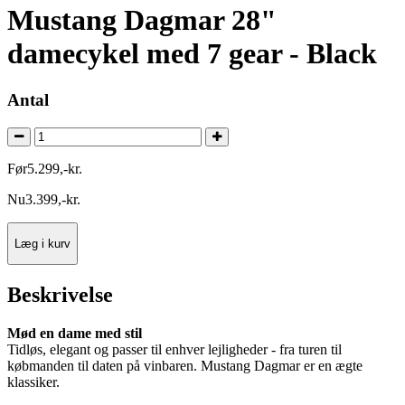
Mustang Dagmar 28"
damecykel med 7 gear - Black
Antal
Før
5.299
,
-
kr.
Nu
3.399
,
-
kr.
Læg i kurv
Beskrivelse
Mød en dame med stil
Tidløs, elegant og passer til enhver lejligheder - fra turen til
købmanden til daten på vinbaren. Mustang Dagmar er en ægte
klassiker.