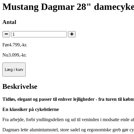
Mustang Dagmar 28" damecykel
Antal
Før
4.799
,
-
kr.
Nu
3.099
,
-
kr.
Læg i kurv
Beskrivelse
Tidløs, elegant og passer til enhver lejligheder - fra turen til 
En klassiker på cykelstierne
Fra arbejde, forbi yndlingsdelien og ud til veninden i modsatte ende af
Dagmars lette aluminiumsstel, store sadel og ergonomiske greb gør cy