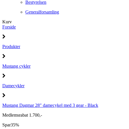
Bestyrelsen
Generalforsamling
Kurv
Forside
Produkter
Mustang cykler
Damecykler
Mustang Dagmar 28" damecykel med 3 gear - Black
Medlemsrabat 1.700,-
Spar
35%