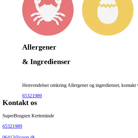
Allergener
& Ingredienser
Henvendelser omkring Allergener og ingredienser, kontakt ve
65321989
Kontakt os
SuperBrugsen Kerteminde
65321989
06413@coop.dk