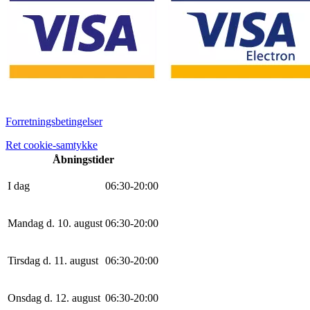
Forretningsbetingelser
Ret cookie-samtykke
Åbningstider
I dag
0
6
:
30
-
20
:
0
0
Mandag d. 10. august
0
6
:
30
-
20
:
0
0
Tirsdag d. 11. august
0
6
:
30
-
20
:
0
0
Onsdag d. 12. august
0
6
:
30
-
20
:
0
0