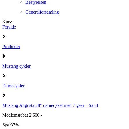
Bestyrelsen
Generalforsamling
Kurv
Forside
Produkter
Mustang cykler
Damecykler
Mustang Augusta 28" damecykel med 7 gear – Sand
Medlemsrabat 2.600,-
Spar
37%