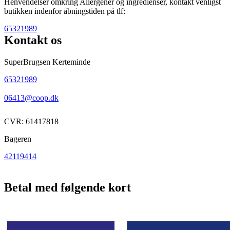
Henvendelser omkring Allergener og ingredienser, kontakt venligst
butikken indenfor åbningstiden på tlf:
65321989
Kontakt os
SuperBrugsen Kerteminde
65321989
06413@coop.dk
CVR: 61417818
Bageren
42119414
Betal med følgende kort