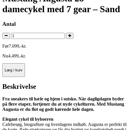
damecykel med 7 gear – Sand
Antal
Før
7.099
,
-
kr.
Nu
4.499
,
-
kr.
Læg i kurv
Beskrivelse
Fra sneakers til hæle og hjem i sutsko. Når dagligdagen byder
på flere etaper, fortjener du at nyde cykelturen. Med Mustang
Augusta er du flot og godt kørende hele dagen.
Elegant cykel til byboeren
Cafebesøg, biografture og hverdagens indkøb. Augusta er perfekt til
de korte, flade strækninger og får dig hurtigt og komfortabelt rundt i